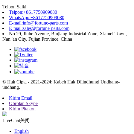
Telpon Saiki
Telpon:+8617750909080
WhatsApp:+8617750909080
E-mail:info@fortune-parts.com
E-mail:sales@fortune-parts.com
No.29, Jinhe Avenue, Binjiang Industrial Zone, Xiamei Town,
Nan 'an City, Fujian Province, China
© Hak Cipta - 2021-2024: Kabeh Hak Dilindhungi Undhang-
undhang.
Kirim Email
Obrolan Skype
Kirim Pitakon
LiveChat
关闭
English