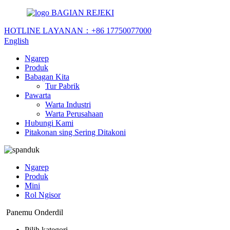
BAGIAN REJEKI
HOTLINE LAYANAN：
+86 17750077000
English
Ngarep
Produk
Babagan Kita
Tur Pabrik
Pawarta
Warta Industri
Warta Perusahaan
Hubungi Kami
Pitakonan sing Sering Ditakoni
Ngarep
Produk
Mini
Rol Ngisor
Panemu Onderdil
Pilih kategori