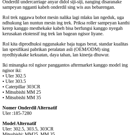
Onderdil undercarriage anyar didol siji-siji, nanging disaranake
sampeyan ngganti kabeh onderdil sing wis aus bebarengan.
Rol trek nggawa bobot mesin nalika lagi mlaku lan ngeduk, uga
ndhukung lan nuntun mesin ing trek. Priksa roller sampeyan kanthi
kerep kanggo mesthekake kabeh bisa berfungsi kanggo nyegah
kerusakan ekstensif ing trek lan bagean ngisor liyane.
Rol kita diprodhuksi nggunakake baja tugas berat, standar kualitas
lan spesifikasi pabrikan peralatan asli (OEM/ODM) sing
nyedhiyakake kekuatan, daya tahan, lan kinerja dhuwur.
Iki minangka rol ngisor panggantos aftermarket kanggo model ing
ngisor iki:
• Uler 302.5
• Uler 303.5
• Caterpillar 303CR
• Mitsubishi MM 25
• Mitsubishi MM 35
Nomer Onderdil Alternatif
Uler :185-7280
Model Alternatif
Uler: 302.5, 303.5, 303CR
Mitsubishi: MM25, MM 35